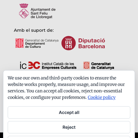
Amb el suport de:
We use our own and third-party cookies to ensure the
Formem part de:
website works properly, measure usage, and improve our
services. You can accept all cookies, reject non-essential
cookies, or configure your preferences.
Cookie policy
Accept all
Reject