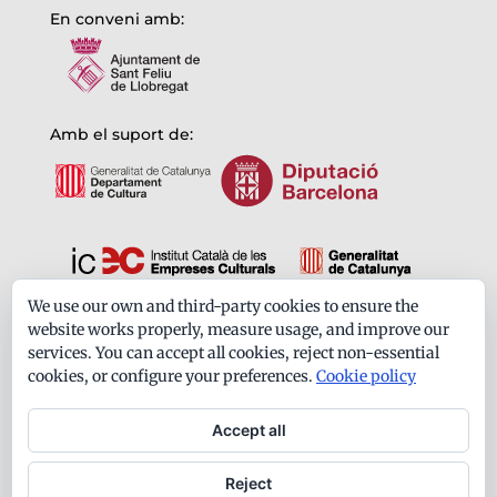
En conveni amb:
Amb el suport de:
We use our own and third-party cookies to ensure the
Formem part de:
website works properly, measure usage, and improve our
services. You can accept all cookies, reject non-essential
cookies, or configure your preferences.
Cookie policy
Accept all
Reject