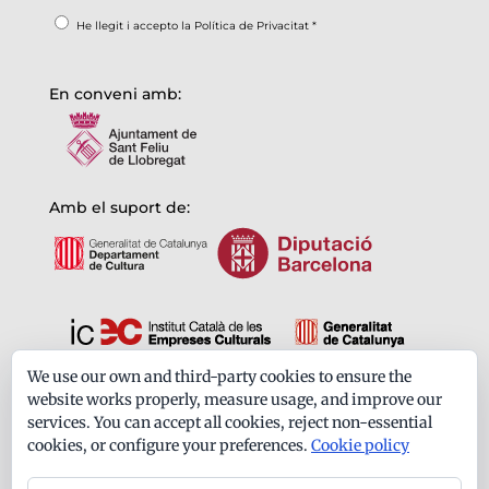
He llegit i accepto la
Política de Privacitat
*
En conveni amb:
Amb el suport de:
We use our own and third-party cookies to ensure the
Formem part de:
website works properly, measure usage, and improve our
services. You can accept all cookies, reject non-essential
cookies, or configure your preferences.
Cookie policy