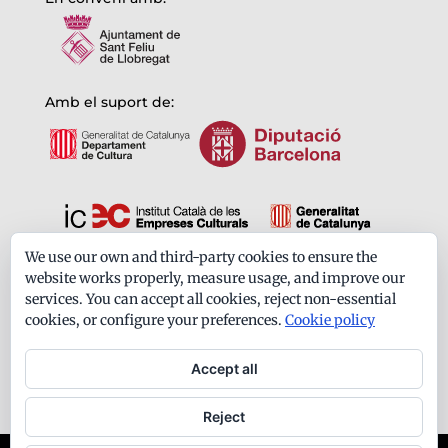
Amb el suport de:
We use our own and third-party cookies to ensure the
Formem part de:
website works properly, measure usage, and improve our
services. You can accept all cookies, reject non-essential
cookies, or configure your preferences.
Cookie policy
Accept all
Reject