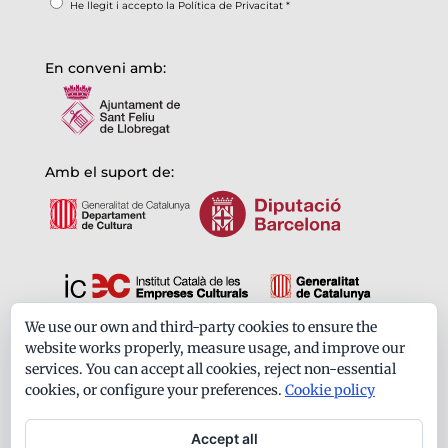
He llegit i accepto la
Política de Privacitat
*
En conveni amb:
Amb el suport de:
We use our own and third-party cookies to ensure the
Formem part de:
website works properly, measure usage, and improve our
services. You can accept all cookies, reject non-essential
cookies, or configure your preferences.
Cookie policy
Accept all