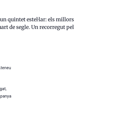
n quintet estel·lar: els millors
uart de segle. Un recorregut pel
Ateneu
egat
,
spanya