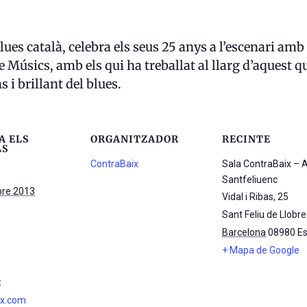
es català, celebra els seus 25 anys a l’escenari amb u
e Músics, amb els qui ha treballat al llarg d’aquest q
 i brillant del blues.
A ELS
ORGANITZADOR
RECINTE
LS
ContraBaix
Sala ContraBaix – 
Santfeliuenc
re 2013
Vidal i Ribas, 25
Sant Feliu de Llobr
Barcelona
08980
E
+ Mapa de Google
:
ix.com