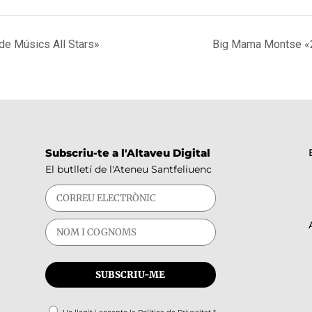
de Músics All Stars»
Big Mama Montse «25
Subscriu-te a l'Altaveu Digital
El butlletí de l'Ateneu Santfeliuenc