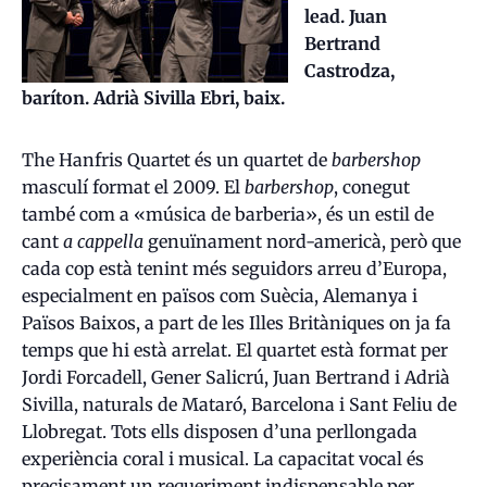
lead. Juan
Bertrand
Castrodza,
baríton. Adrià Sivilla Ebri, baix.
The Hanfris Quartet és un quartet de
barbershop
masculí format el 2009. El
barbershop
, conegut
també com a «música de barberia», és un estil de
cant
a cappella
genuïnament nord-americà, però que
cada cop està tenint més seguidors arreu d’Europa,
especialment en països com Suècia, Alemanya i
Països Baixos, a part de les Illes Britàniques on ja fa
temps que hi està arrelat. El quartet està format per
Jordi Forcadell, Gener Salicrú, Juan Bertrand i Adrià
Sivilla, naturals de Mataró, Barcelona i Sant Feliu de
Llobregat. Tots ells disposen d’una perllongada
experiència coral i musical. La capacitat vocal és
precisament un requeriment indispensable per