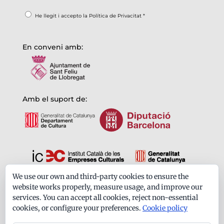
He llegit i accepto la
Política de Privacitat
*
En conveni amb:
Amb el suport de:
We use our own and third-party cookies to ensure the
Formem part de:
website works properly, measure usage, and improve our
services. You can accept all cookies, reject non-essential
cookies, or configure your preferences.
Cookie policy