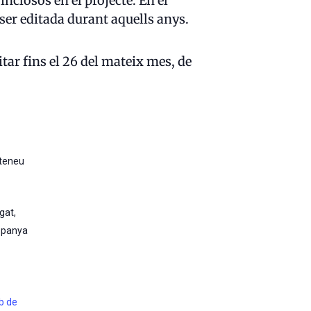
inclosos en el projecte. En el
ser editada durant aquells anys.
itar fins el 26 del mateix mes, de
Ateneu
egat
,
spanya
eb de