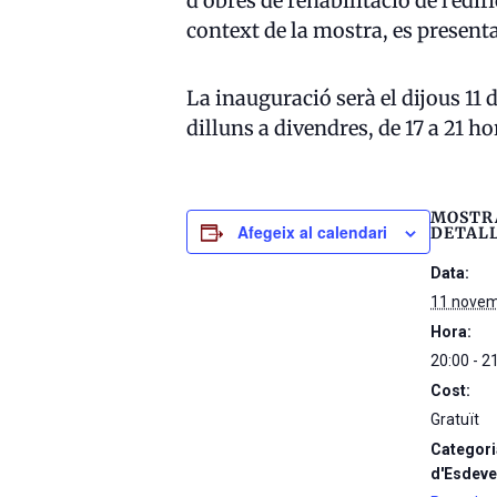
d’obres de rehabilitació de l’edif
context de la mostra, es presenta
La inauguració serà el dijous 11 d
dilluns a divendres, de 17 a 21 ho
MOSTR
Afegeix al calendari
DETAL
Data:
11 novem
Hora:
20:00 - 2
Cost:
Gratuït
Categori
d'Esdeve