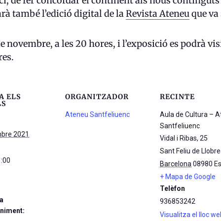
ici, de fer concordar el continent als nous continguts 
rà també l’edició digital de la
Revista Ateneu
que va 
e novembre, a les 20 hores, i l’exposició es podrà vis
res.
A ELS
ORGANITZADOR
RECINTE
LS
Ateneu Santfeliuenc
Aula de Cultura – 
Santfeliuenc
bre 2021
Vidal i Ribas, 25
Sant Feliu de Llobr
1:00
Barcelona
08980
E
+ Mapa de Google
Telèfon
a
936853242
niment:
Visualitza el lloc w