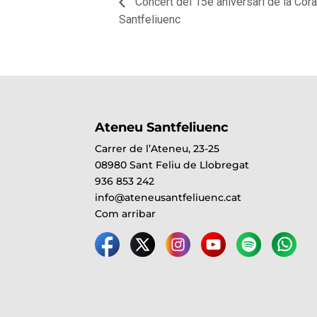
Concert del 15è aniversari de la Cor
Santfeliuenc
Ateneu Santfeliuenc
Carrer de l’Ateneu, 23-25
08980 Sant Feliu de Llobregat
936 853 242
info@ateneusantfeliuenc.cat
Com arribar