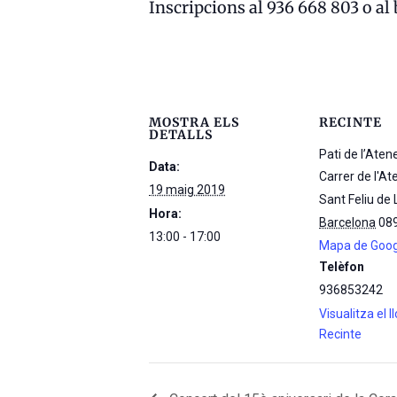
Inscripcions al 936 668 803 o al 
MOSTRA ELS
RECINTE
DETALLS
Pati de l’Aten
Data:
Carrer de l'At
19 maig 2019
Sant Feliu de 
Hora:
Barcelona
08
13:00 - 17:00
Mapa de Goog
Telèfon
936853242
Visualitza el 
Recinte