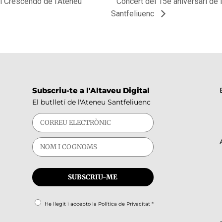
al Crescendo de l’Ateneu
Concert del 15è aniversari de 
Santfeliuenc
Subscriu-te a l'Altaveu Digital
El butlletí de l'Ateneu Santfeliuenc
He llegit i accepto la
Política de Privacitat
*