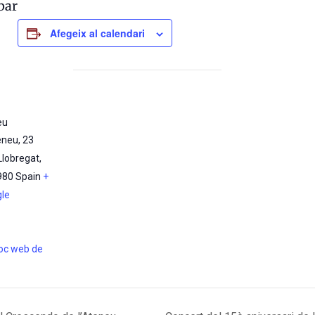
bar
Afegeix al calendari
eu
eneu, 23
Llobregat
,
980
Spain
+
le
lloc web de