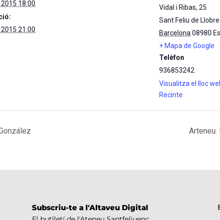
 2015 18:00
Vidal i Ribas, 25
ció:
Sant Feliu de Llobr
 2015 21:00
Barcelona
08980
E
+ Mapa de Google
Telèfon
936853242
Visualitza el lloc w
Recinte
 González
Arteneu:
Subscriu-te a l'Altaveu Digital
El butlletí de l'Ateneu Santfeliuenc