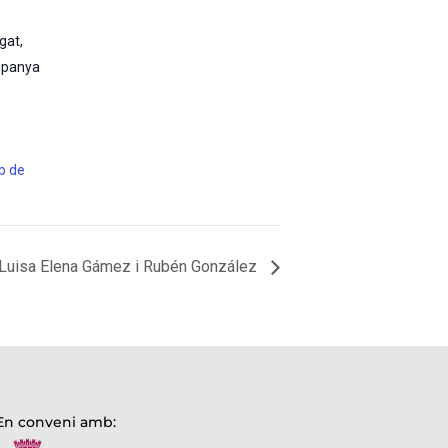
egat
,
spanya
eb de
 Luisa Elena Gámez i Rubén González
En conveni amb: