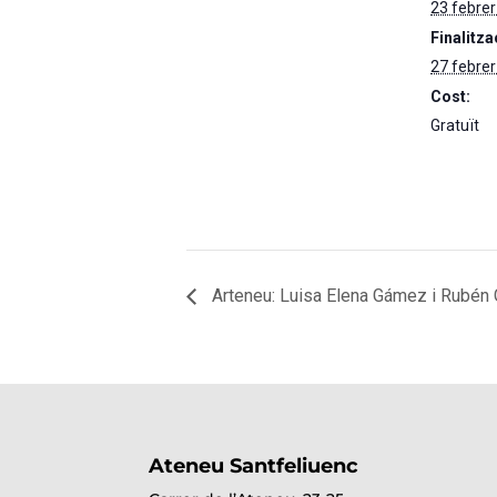
23 febrer
Finalitza
27 febrer
Cost:
Gratuït
Arteneu: Luisa Elena Gámez i Rubén
Ateneu Santfeliuenc