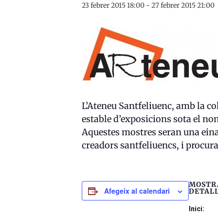
23 febrer 2015 18:00
-
27 febrer 2015 21:00
L’Ateneu Santfeliuenc, amb la col
estable d’exposicions sota el no
Aquestes mostres seran una eina d
creadors santfeliuencs, i procura
MOSTR
Afegeix al calendari
DETAL
Inici: