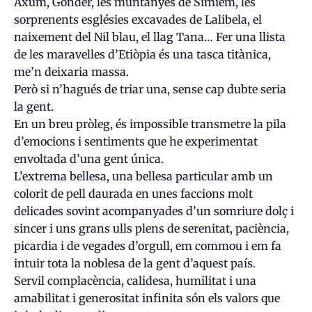
Axum, Gonder, les muntanyes de Simiem, les
sorprenents esglésies excavades de Lalibela, el
naixement del Nil blau, el llag Tana… Fer una llista
de les maravelles d’Etiòpia és una tasca titànica,
me’n deixaria massa.
Però si n’hagués de triar una, sense cap dubte seria
la gent.
En un breu pròleg, és impossible transmetre la pila
d’emocions i sentiments que he experimentat
envoltada d’una gent única.
L’extrema bellesa, una bellesa particular amb un
colorit de pell daurada en unes faccions molt
delicades sovint acompanyades d’un somriure dolç i
sincer i uns grans ulls plens de serenitat, paciència,
picardia i de vegades d’orgull, em commou i em fa
intuir tota la noblesa de la gent d’aquest país.
Servil complacència, calidesa, humilitat i una
amabilitat i generositat infinita són els valors que