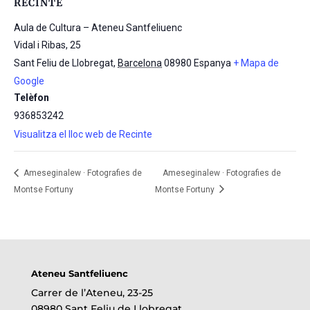
RECINTE
Aula de Cultura – Ateneu Santfeliuenc
Vidal i Ribas, 25
Sant Feliu de Llobregat
,
Barcelona
08980
Espanya
+ Mapa de
Google
Telèfon
936853242
Visualitza el lloc web de Recinte
Ameseginalew · Fotografies de
Ameseginalew · Fotografies de
Montse Fortuny
Montse Fortuny
Ateneu Santfeliuenc
Carrer de l’Ateneu, 23-25
08980 Sant Feliu de Llobregat