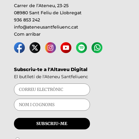
Carrer de l’Ateneu, 23-25
08980 Sant Feliu de Llobregat
936 853 242
info@ateneusantfeliuenc.cat
Com arribar
Subscriu-te a l'Altaveu Digital
El butlletí de l'Ateneu Santfeliuenc