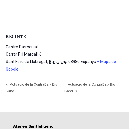
RECINTE
Centre Parroquial
Carrer Pi i Margall, 6
Sant Feliu de Llobregat
,
Barcelona
08980
Espanya
+ Mapa de
Google
Actuació de la ContraBaix Big
Actuació de la ContraBaix Big
Band
Band
Ateneu Santfeliuenc