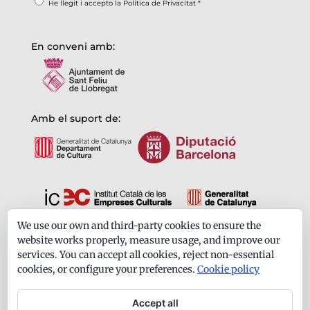
He llegit i accepto la
Política de Privacitat
*
En conveni amb:
Amb el suport de:
We use our own and third-party cookies to ensure the
Formem part de:
website works properly, measure usage, and improve our
services. You can accept all cookies, reject non-essential
cookies, or configure your preferences.
Cookie policy
Accept all