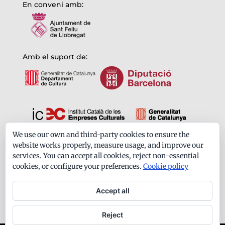
En conveni amb:
Amb el suport de:
We use our own and third-party cookies to ensure the
Formem part de:
website works properly, measure usage, and improve our
services. You can accept all cookies, reject non-essential
cookies, or configure your preferences.
Cookie policy
Accept all
Reject