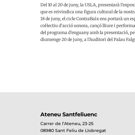
Del 10 al 20 de juny, la USLA, presentarà l’expos
que es reivindica una figura cultural de la nostr
18 de juny, el cicle ContraBaix ens portarà un e
col·lectiu d’acció sonora, cançó lliure i perf
del programa d’enguany amb la presentació, per 
diumenge 20 de juny, a l’Auditori del Palau Falg
Ateneu Santfeliuenc
Carrer de l’Ateneu, 23-25
08980 Sant Feliu de Llobregat