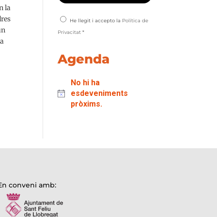
n la
dres
He llegit i accepto la
Política de
un
Privacitat
*
ra
Agenda
No hi ha
esdeveniments
pròxims.
En conveni amb: