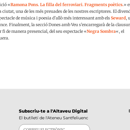
ició «
Ramona Pons. La filla del ferroviari. Fragments poètics.
» e
a ciutat, una de les més preuades de les nostres escriptores. El diven
spectacle de música i poesia d’allò més interessant amb els
Seward
, 
ormance. Finalment, la secció Dones amb Veu s’encarregarà de la clausu
fi de manera presencial, del seu espectacle «
Negra Sombra
«, el
uera.
Subscriu-te a l'Altaveu Digital
El butlletí de l'Ateneu Santfeliuenc