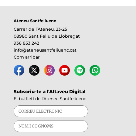
Ateneu Santfeliuenc
Carrer de l’Ateneu, 23-25
08980 Sant Feliu de Llobregat
936 853 242
info@ateneusantfeliuenc.cat
Com arribar
Subscriu-te a l'Altaveu Digital
El butlletí de l'Ateneu Santfeliuenc