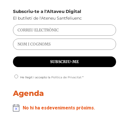
Subscriu-te a l'Altaveu Digital
El butlletí de l'Ateneu Santfeliuenc
He llegit i accepto la
Política de Privacitat
*
Agenda
No hi ha esdeveniments pròxims.