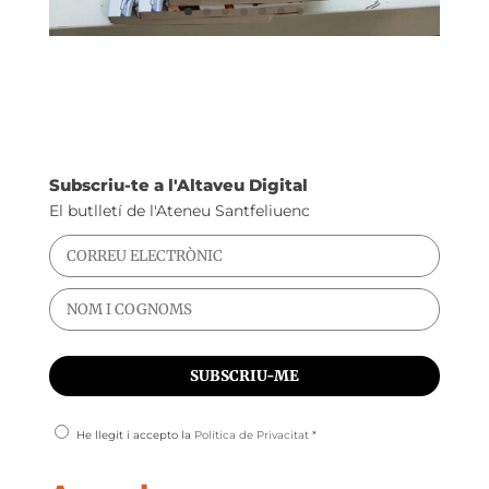
Subscriu-te a l'Altaveu Digital
El butlletí de l'Ateneu Santfeliuenc
He llegit i accepto la
Política de Privacitat
*