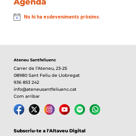
Agenda
No hi ha esdeveniments pròxims.
Ateneu Santfeliuenc
Carrer de l’Ateneu, 23-25
08980 Sant Feliu de Llobregat
936 853 242
info@ateneusantfeliuenc.cat
Com arribar
Subscriu-te a l'Altaveu Digital