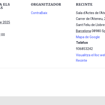
A ELS
ORGANITZADOR
RECINTE
LS
ContraBaix
Sala d’Actes de l’A
Carrer de l'Ateneu, 
re 2025
Sant Feliu de Llobr
Barcelona
08980
S
2:00
Mapa de Google
Telèfon
936853242
Visualitza el lloc w
Recinte