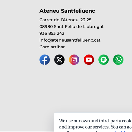
Ateneu Santfeliuenc
Carrer de l’Ateneu, 23-25
08980 Sant Feliu de Llobregat
936 853 242
info@ateneusantfeliuenc.cat
Com arribar
We use our own and third-party cooki
and improve our services. You can acc