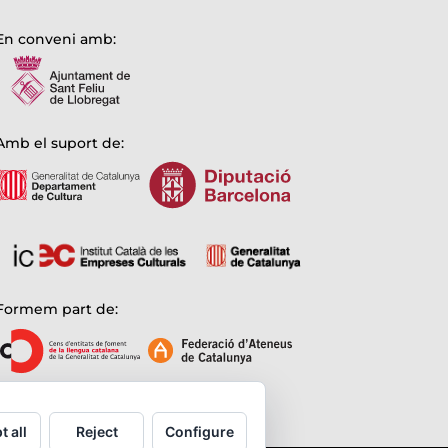
En conveni amb:
Amb el suport de:
Formem part de:
t all
Reject
Configure