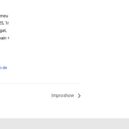
teneu
25, 1r
egat
,
pain
+
eb de
Improshow