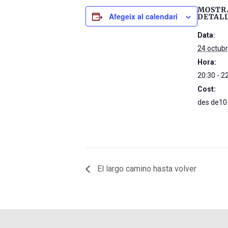
MOSTR
Afegeix al calendari
DETAL
Data:
24 octub
Hora:
20:30 - 2
Cost:
des de10
El largo camino hasta volver