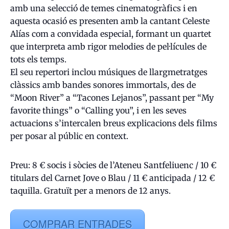
amb una selecció de temes cinematogràfics i en
aquesta ocasió es presenten amb la cantant Celeste
Alías com a convidada especial, formant un quartet
que interpreta amb rigor melodies de pel·lícules de
tots els temps.
El seu repertori inclou músiques de llargmetratges
clàssics amb bandes sonores immortals, des de
“Moon River” a “Tacones Lejanos”, passant per “My
favorite things” o “Calling you”, i en les seves
actuacions s’intercalen breus explicacions dels films
per posar al públic en context.
Preu: 8 € socis i sòcies de l’Ateneu Santfeliuenc / 10 €
titulars del Carnet Jove o Blau / 11 € anticipada / 12 €
taquilla. Gratuït per a menors de 12 anys.
COMPRAR ENTRADES