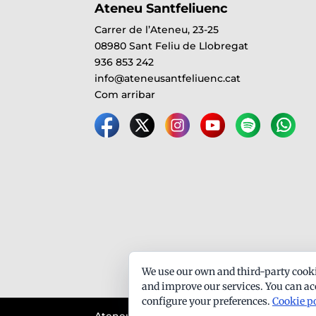
Ateneu Santfeliuenc
Carrer de l’Ateneu, 23-25
08980 Sant Feliu de Llobregat
936 853 242
info@ateneusantfeliuenc.cat
Com arribar
We use our own and third-party cooki
and improve our services. You can acc
configure your preferences.
Cookie p