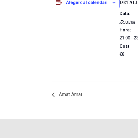
Afegeix al calendari
DETAL
Data:
22 maig
Hora:
21:00 - 2
Cost:
€8
Amat Amat