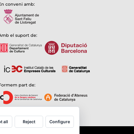
En conveni amb:
Amb el suport de:
Formem part de:
t all
Reject
Configure