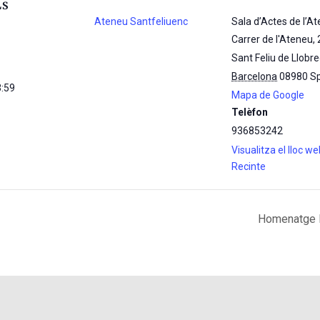
LS
Ateneu Santfeliuenc
Sala d’Actes de l’A
Carrer de l'Ateneu, 
Sant Feliu de Llobr
Barcelona
08980
S
3:59
Mapa de Google
Telèfon
936853242
Visualitza el lloc w
Recinte
Homenatge Hi