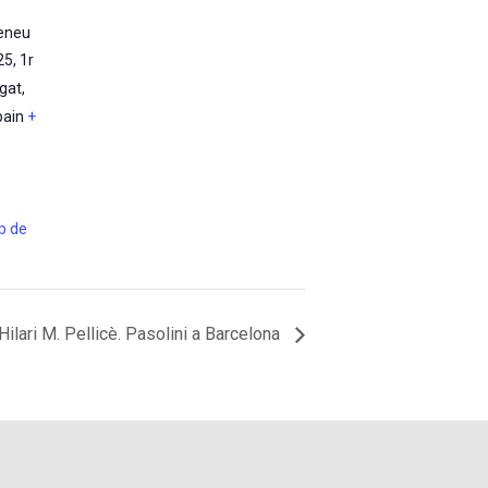
teneu
25, 1r
egat
,
pain
+
eb de
lari M. Pellicè. Pasolini a Barcelona