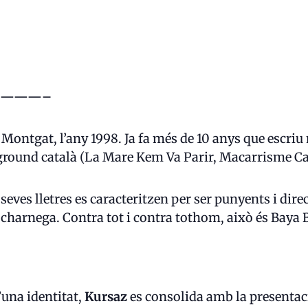
———–
a Montgat, l’any 1998. Ja fa més de 10 anys que escri
rground català (La Mare Kem Va Parir, Macarrisme Ca
 seves lletres es caracteritzen per ser punyents i di
i charnega. Contra tot i contra tothom, això és Baya 
’una identitat,
Kursaz
es consolida amb la presenta