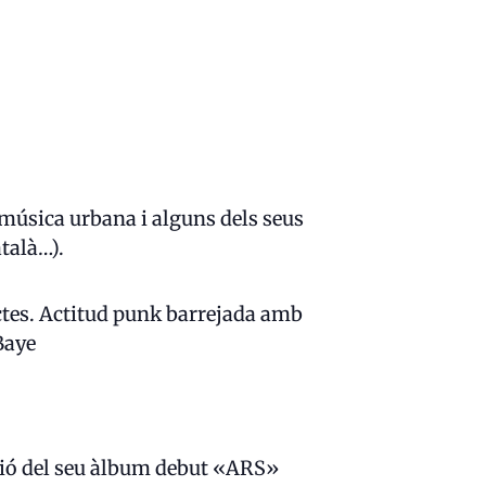
u música urbana i alguns dels seus
talà…).
rectes. Actitud punk barrejada amb
Baye
ció del seu àlbum debut «ARS»