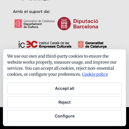
Amb el suport de:
We use our own and third-party cookies to ensure the
Formem part de:
website works properly, measure usage, and improve our
services. You can accept all cookies, reject non-essential
cookies, or configure your preferences.
Cookie policy
Accept all
Reject
Ateneu Santfeliuenc - Tots els drets reservats -
Configure
Avís legal
-
Política de privacitat