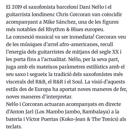
El 2019 el saxofonista barceloní Dani Nel·lo i el
guitarrista londinenc Chris Corcoran van coincidir
acompanyant a Mike Sánchez, una de les figures
més notables del Rhythm & Blues europeu.
La connexió musical va ser inmediata! Corcoran veu
de les músiques d’arrel afro-americanes, recull
l’energia dels guitarristes de mitjans del segle XX i
les porta fins a l’actualitat. Nel·lo, per la seva part,
juga amb els mateixos paràmetres estilístics amb el
seu saxo i segueix la tradició dels saxofonístes més
viscerals del R&B, el R&R i el Soul. La visió d’aquests
estils des de Europa ha aportat noves maneres de fer,
noves maneres d’interpretar.
Nel·lo i Corcoran actuaran acompanyats en directe
d’Anton Jarl (Los Mambo Jambo, Rambalaya) a la
bateria i Víctor Puertas (Koko-Jean & The Tonics) als
teclats.