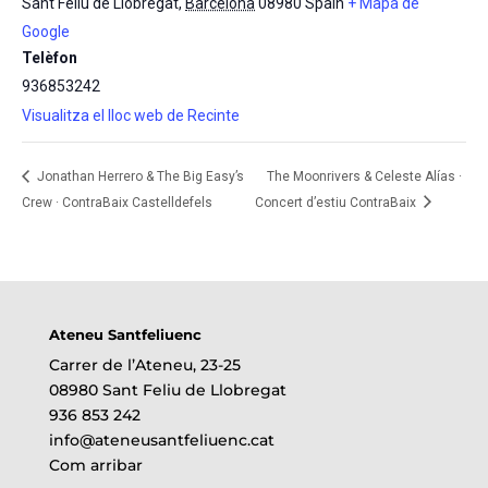
Sant Feliu de Llobregat
,
Barcelona
08980
Spain
+ Mapa de
Google
Telèfon
936853242
Visualitza el lloc web de Recinte
Jonathan Herrero & The Big Easy’s
The Moonrivers & Celeste Alías ·
Crew · ContraBaix Castelldefels
Concert d’estiu ContraBaix
Ateneu Santfeliuenc
Carrer de l’Ateneu, 23-25
08980 Sant Feliu de Llobregat
936 853 242
info@ateneusantfeliuenc.cat
Com arribar